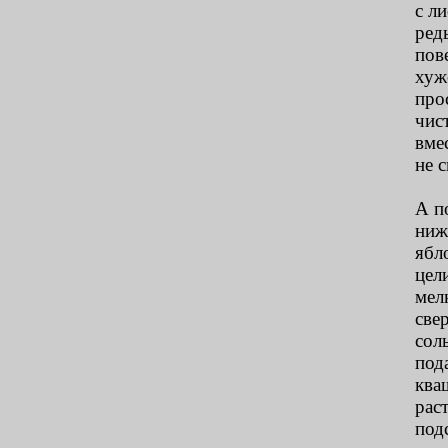
с л
ред
пов
хуж
про
чис
вме
не 
А п
ниж
ябл
цел
мел
све
сол
под
ква
рас
под