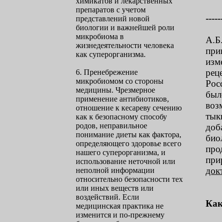
химикатов и лекарственных
препаратов с учетом
-----
представлений новой
биологии и важнейшей роли
микробиома в
А.Б
жизнедеятельности человека
при
как суперорганизма.
изм
рец
6. Пренебрежение
микробиомом со стороны
Рос
медицины. Чрезмерное
был
применение антибиотиков,
воз
отношение к кесареву сечению
тык
как к безопасному способу
родов, неправильное
доб
понимание диеты как фактора,
био
определяющего здоровье всего
про
нашего суперорганизма, и
при
использование неточной или
док
неполной информации
относительно безопасности тех
или иных веществ или
воздействий. Если
Как
медицинская практика не
изменится и по-прежнему