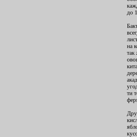
каж
до 
Бак
все
лис
на 
так
ово
кит
дер
ака
уго
ти 
фер
Дру
кис
ябл
кус