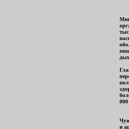
Мик
орг
тыс
нас
обо
пищ
дых
Гла
пер
пол
здо
бол
000
Чув
и а