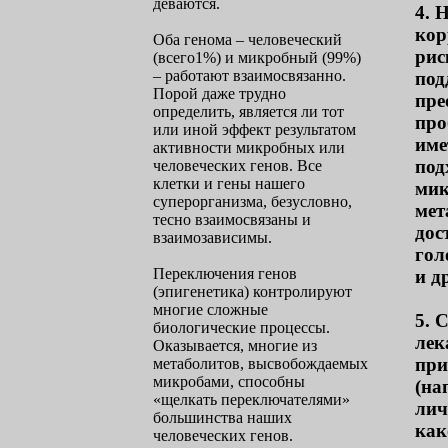
деваются.
4. 
кор
Оба генома – человеческий
рис
(всего1%) и микробный (99%)
– работают взаимосвязанно.
под
Порой даже трудно
пре
определить, является ли тот
про
или иной эффект результатом
име
активности микробных или
под
человеческих генов. Все
клетки и гены нашего
мик
суперорганизма, безусловно,
мет
тесно взаимосвязаны и
дос
взаимозависимы.
гол
Переключения генов
и д
(эпигенетика) контролируют
многие сложные
5. 
биологические процессы.
лек
Оказывается, многие из
при
метаболитов, высвобождаемых
микробами, способны
(на
«щелкать переключателями»
лич
большинства наших
как
человеческих генов.