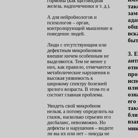
гормоны (как щитовидная
так
железа, надпочечники и т. д.).
зам
А для нейробиологов и
ада
психологов – орган,
общ
контролирующий мышление и
вск
поведение людей.
быт
Люди с отсутствующим или
дефектным микробиомом
3. 
внешне ничем особенным не
ант
выделяются. Тем не менее у
отн
них, как правило, отмечаются
метаболические нарушения и
про
высокая уязвимость к
исп
широкому спектру болезней
или
зрелого возраста. В этом-то и
озн
состоит главная проблема.
его
Увидеть свой микробиом
так
нельзя, а потому определить на
бли
глазок, насколько серьезен его
вза
дисбаланс, невозможно. Но
мик
дефекты и нарушения – видите
ли вы их или нет – никуда не