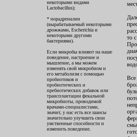
некоторыми видами
мес
Lactobacillus);
Дал
* норадреналин
пре
(вырабатываемый некоторыми
дрожжами, Escherichia и
рас
некоторыми другими
то 
бактериями).
Про
диа
Если микробы влияют на наше
пос
поведение, настроение и
мышление, а мы можем
вод
изменять свой микробиом и
его метаболизм с помощью
Все
пробиотиков и
бро
пробиотических и
пребиотических добавок или
бул
трансплантации фекальной
пот
микробиоты, проводимой
неп
врачами-специалистами,
орг
значит, у нас есть все шансы
фер
значительно улучшить свои
умственные способности и
смы
изменить поведение.
гот