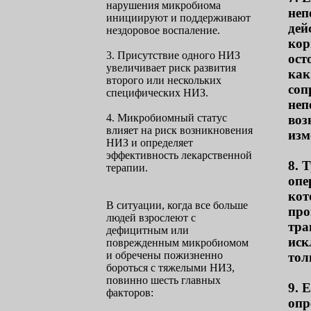
нарушения микробиома
неп
инициируют и поддерживают
дей
нездоровое воспаление.
кор
3. Присутствие одного НИЗ
ост
увеличивает риск развития
как
второго или нескольких
соп
специфических НИЗ.
неп
4. Микробиомный статус
воз
влияет на риск возникновения
изм
НИЗ и определяет
эффективность лекарственной
8. 
терапии.
опе
кот
В ситуации, когда все больше
про
людей взрослеют с
тра
дефицитным или
иск
поврежденным микробиомом
и обречены пожизненно
тол
бороться с тяжелыми НИЗ,
повинно шесть главных
9. 
факторов:
опр