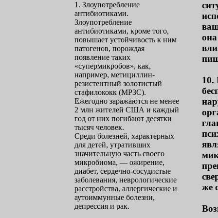
сит
1. Злоупотребление
антибиотиками.
исп
Злоупотребление
ваш
антибиотиками, кроме того,
она
повышает устойчивость к ним
вли
патогенов, порождая
появление таких
пищ
«супермикробов», как,
например, метициллин-
10.
резистентный золотистый
бес
стафилококк (МРЗС).
нар
Ежегодно заражаются не менее
2 млн жителей США и каждый
орг
год от них погибают десятки
гла
тысяч человек.
пси
Среди болезней, характерных
явл
для детей, утративших
значительную часть своего
мик
микробиома, — ожирение,
пре
диабет, сердечно-сосудистые
све
заболевания, неврологические
же 
расстройства, аллергические и
аутоиммунные болезни,
депрессия и рак.
Воз