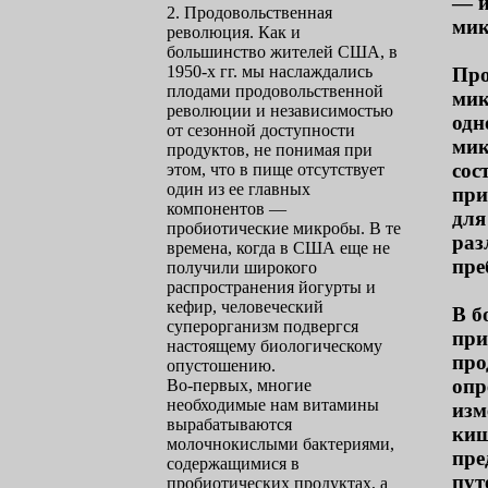
— и
2. Продовольственная
мик
революция. Как и
большинство жителей США, в
1950-х гг. мы наслаждались
Про
плодами продовольственной
мик
революции и независимостью
одн
от сезонной доступности
мик
продуктов, не понимая при
сос
этом, что в пище отсутствует
один из ее главных
при
компонентов —
для
пробиотические микробы. В те
раз
времена, когда в США еще не
пре
получили широкого
распространения йогурты и
кефир, человеческий
В б
суперорганизм подвергся
при
настоящему биологическому
про
опустошению.
опр
Во-первых, многие
необходимые нам витамины
изм
вырабатываются
киш
молочнокислыми бактериями,
пре
содержащимися в
пут
пробиотических продуктах, а