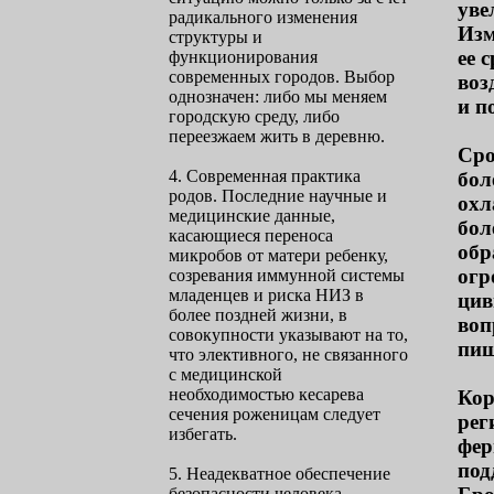
уве
радикального изменения
Изм
структуры и
ее 
функционирования
современных городов. Выбор
воз
однозначен: либо мы меняем
и п
городскую среду, либо
переезжаем жить в деревню.
Сро
4. Современная практика
бол
родов. Последние научные и
охл
медицинские данные,
бол
касающиеся переноса
обр
микробов от матери ребенку,
огр
созревания иммунной системы
младенцев и риска НИЗ в
цив
более поздней жизни, в
воп
совокупности указывают на то,
пищ
что элективного, не связанного
с медицинской
необходимостью кесарева
Кор
сечения роженицам следует
рег
избегать.
фер
под
5. Неадекватное обеспечение
безопасности человека.