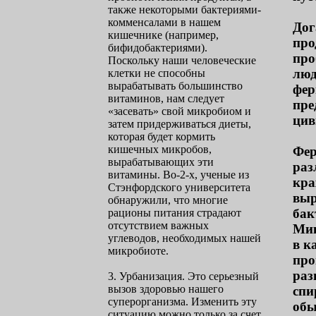
также некоторыми бактериями-
комменсалами в нашем
Дог
кишечнике (например,
про
бифидобактериями).
про
Поскольку наши человеческие
люд
клетки не способны
вырабатывать большинство
фер
витаминов, нам следует
пре
«засевать» свой микробиом и
цив
затем придерживаться диеты,
которая будет кормить
кишечных микробов,
Фер
вырабатывающих эти
раз
витамины. Во-2-х, ученые из
кра
Стэнфордского университета
выр
обнаружили, что многие
бак
рационы питания страдают
отсутствием важных
Мик
углеводов, необходимых нашей
в к
микробиоте.
про
раз
3. Урбанизация. Это серьезный
вызов здоровью нашего
спи
суперорганизма. Изменить эту
обы
ситуацию можно только за счет