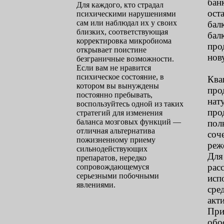
бан
Для каждого, кто страдал
ост
психическими нарушениями
сам или наблюдал их у своих
бал
близких, соответствующая
бал
корректировка микробиома
про
открывает поистине
нов
безграничные возможности.
Если вам не нравится
психическое состояние, в
Ква
котором вы вынуждены
про
постоянно пребывать,
нат
воспользуйтесь одной из таких
про
стратегий для изменения
баланса мозговых функций —
пол
отличная альтернатива
соч
пожизненному приему
реж
сильнодействующих
Для
препаратов, нередко
рас
сопровождающемуся
серьезными побочными
исп
явлениями.
сре
акт
При
обо