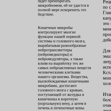
будет пренебрегать
Рец
микробиомом, ей не удастся в
по 
полной мере искоренить это
Гла
бедствие.
кап
это
Кишечные микробы
мен
контролируют многие
про
функции нашей нервной
дей
системы и головного мозга,
вырабатывая разнообразные
нейротрансмиттеры
Для
(нейромедиаторы) и
эма
нейромодуляторы, а также
лит
влияя на выработку тех же
исп
самых нейроактивных веществ
Кст
человеческими клетками
нашего организма. Вещества,
мои
высвобождаемые кишечными
хол
микробами, достигают
головного мозга с кровью,
Ита
поступающей от желудка и
кишечника в воротную
бел
(портальную) вену, а затем в
очи
печень и печеночные вены.
лис