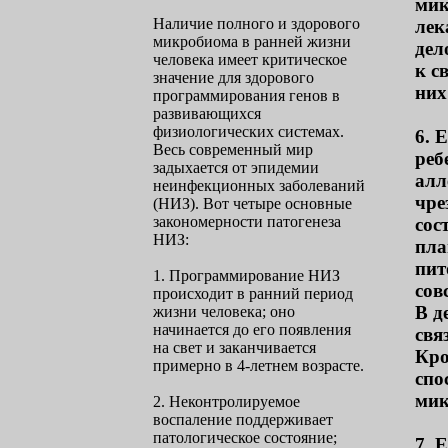
мик
Наличие полного и здорового
лек
микробиома в ранней жизни
дел
человека имеет критическое
к с
значение для здорового
них
программирования генов в
развивающихся
физиологических системах.
6. 
Весь современный мир
реб
задыхается от эпидемии
алл
неинфекционных заболеваний
чре
(НИЗ). Вот четыре основные
закономерности патогенеза
сос
НИЗ:
пла
пит
1. Программирование НИЗ
сов
происходит в ранний период
В д
жизни человека; оно
начинается до его появления
свя
на свет и заканчивается
Кро
примерно в 4-летнем возрасте.
спо
мик
2. Неконтролируемое
воспаление поддерживает
патологическое состояние;
7. 