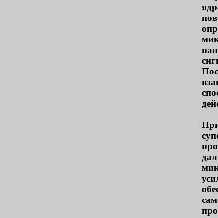
ядр
пов
опр
мик
наш
сиг
Пос
вза
спо
дей
При
суп
про
дал
мик
уси
обе
сам
про