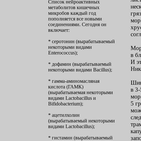
Список нейроактивных
нес
метаболитов кишечных
гря
микробов каждый год
пополняется все новыми
мор
соединениями. Сегодня он
хру
включает:
сог
* серотонин (вырабатываемый
некоторыми видами
Мор
Enterococcus);
в б
И э
* дофамин (вырабатываемый
Ник
некоторыми видами Bacillus);
* гамма-аминомасляная
Шин
кислота (ГАМК)
в 3
(вырабатываемая некоторыми
мор
видами Lactobacillus и
5 г
Bifidobacterium);
мож
* ацетилхолин
сле
(вырабатываемый некоторыми
тра
видами Lactobacillus);
кап
зап
* гистамин (вырабатываемый