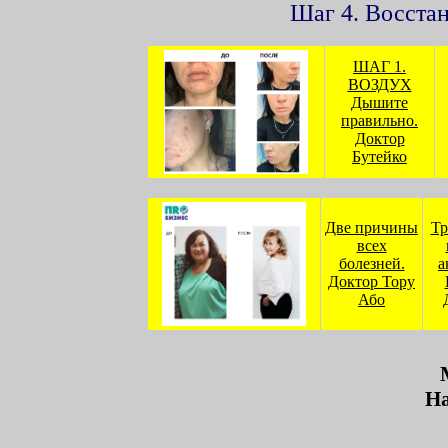
Шаг 4. Восста
ШАГ 1.
ВОЗДУХ
Дышите
правильно.
Доктор
Бутейко
Две причины
Тр
всех
болезней.
а
Доктор Тору
Або
На