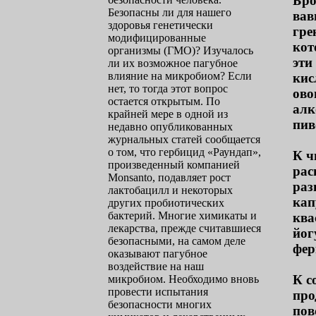
Бро
Безопасны ли для нашего
вав
здоровья генетически
гре
модифицированные
кот
организмы (ГМО)? Изучалось
эти
ли их возможное пагубное
влияние на микробиом? Если
кис
нет, то тогда этот вопрос
ово
остается открытым. По
алк
крайней мере в одной из
пив
недавно опубликованных
журнальных статей сообщается
о том, что гербицид «Раундап»,
К ч
произведенный компанией
рас
Monsanto, подавляет рост
раз
лактобацилл и некоторых
кап
других пробиотических
бактерий. Многие химикаты и
ква
лекарства, прежде считавшиеся
йог
безопасными, на самом деле
фер
оказывают пагубное
воздействие на наш
К с
микробиом. Необходимо вновь
провести испытания
про
безопасности многих
пов