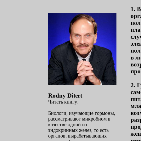
1. 
орг
пол
пла
слу
эле
пол
в л
воз
про
2. 
сам
Rodny Ditert
пит
Читать книгу.
мла
воз
Биологи, изучающие гормоны,
рассматривают микробиом в
раз
качестве одной из
про
эндокринных желез, то есть
жен
органов, вырабатывающих
имм